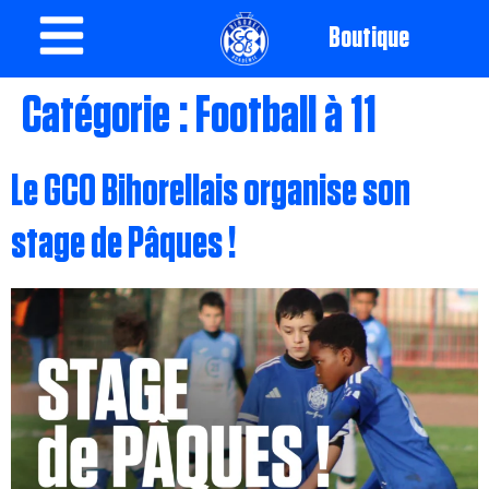
Boutique
Catégorie :
Football à 11
Le GCO Bihorellais organise son
stage de Pâques !