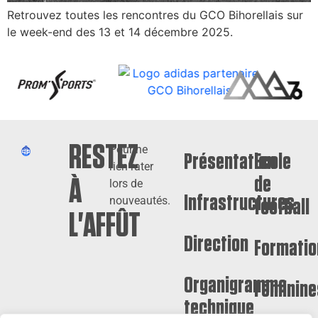
Retrouvez toutes les rencontres du GCO Bihorellais sur
le week-end des 13 et 14 décembre 2025.
RESTEZ
Pour ne
Présentation
Ecole
rien rater
de
À
lors de
Infrastructures
nouveautés.
football
L'AFFÛT
Direction
Formatio
Organigramme
Féminine
technique