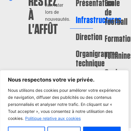
RESTEZ
Présentation
Ecole
rien rater
de
À
lors de
Infrastructures
nouveautés.
football
L'AFFÛT
Direction
Formatio
Organigramme
Féminine
technique
Seniors
Nous respectons votre vie privée.
Nous utilisons des cookies pour améliorer votre expérience
de navigation, diffuser des publicités ou des contenus
personnalisés et analyser notre trafic. En cliquant sur «
Tout accepter », vous consentez à notre utilisation des
© Gallia Club Olympique
CGU
Politique de
cookies.
Politique relative aux cookies
Bihorellais 2025
confidentialité