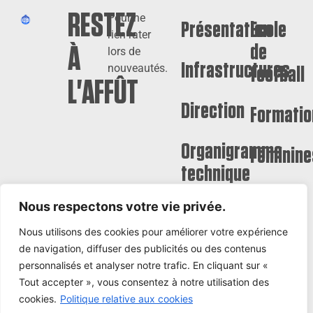
RESTEZ
Pour ne
Présentation
Ecole
rien rater
de
À
lors de
Infrastructures
nouveautés.
football
L'AFFÛT
Direction
Formatio
Organigramme
Féminine
technique
Seniors
Nous respectons votre vie privée.
Nous utilisons des cookies pour améliorer votre expérience
de navigation, diffuser des publicités ou des contenus
personnalisés et analyser notre trafic. En cliquant sur «
Tout accepter », vous consentez à notre utilisation des
© Gallia Club Olympique
CGU
Politique de
cookies.
Politique relative aux cookies
Bihorellais 2025
confidentialité