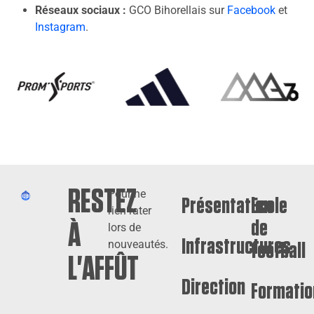
Réseaux sociaux :
GCO Bihorellais sur
Facebook
et
Instagram
.
RESTEZ
Pour ne
Présentation
Ecole
rien rater
de
À
lors de
Infrastructures
nouveautés.
football
L'AFFÛT
Direction
Formatio